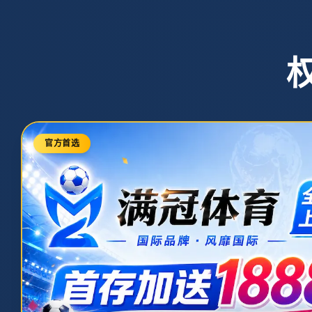
首页
注册入口
实时比分
小组赛统计
App下载
更多
官方注册
App下载