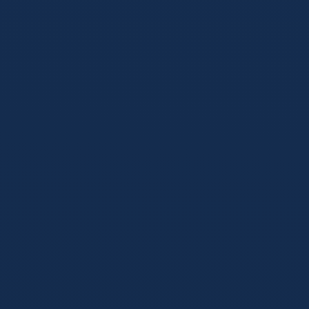
攻略
2026-04-29
攻略
2026世界杯比赛美国购票全攻略：把门
票、机票和酒店一次规划好，轻松开启高
性价比观赛之旅
买到票只是开始，真正决定体验的，是你如何围绕赛程把机