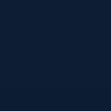
2026世界杯官方认证中文平台，提供官方注册入口、实时比分
查询、小组赛数据统计与官方App下载服务。
运营主体：2026世界杯(中国)官方运营中心
备案号：京ICP备20260001号
客服热线：400-2026-000
联系邮箱：support@cn-sjb2026-official.com
办公地址：北京市朝阳区奥林匹克中心区1号院
服务时间：周一至周日 00:00-24:00