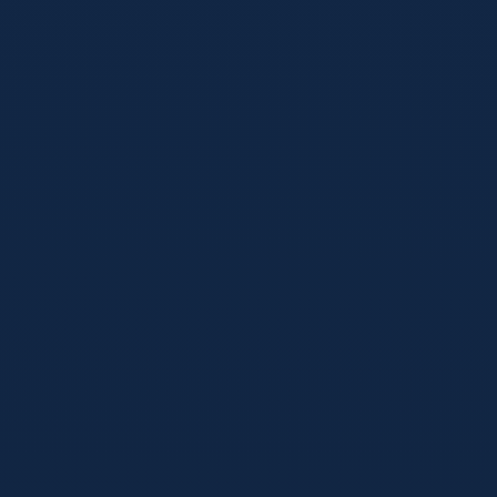
体育数据
2026-04-25
体育数据
把“2026世界杯比分预测更新”做成你的优
势：用即时指数与xG模型读懂每一场关
键战
比分不是灵感题，而是信息差题。把主流数据平台、即时指数
与简单统计模型拼起来，你就能做出更可解释、可复盘的2026
世界杯比分预测更新表。
查看详情