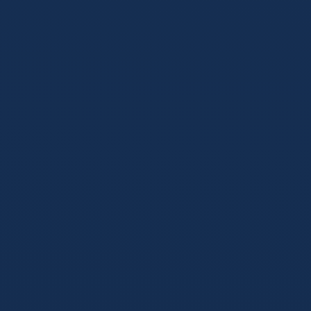
体育
2026-04-30
体育
2026世界杯球队加拿大比分预测：数据模
型很冷静，球迷直觉却更热血
加拿大队在2026世界杯的比分走向，既能被进球期望值、控球
率和射门转化率拆解，也会被球迷的情绪、记忆与主场想象放
大。本文从专业模型与球迷直觉两条线并行，帮你看清哪些比
分更靠谱，哪些只是“想赢”的心声。