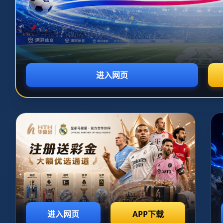
2026世界杯 官方内容聚合
赛事资讯
浏览最新2026世界杯赛事资讯、官方新闻、球队动态与赛况报
道，快速掌握重要比赛信息与热门内容。
实时比分
小组赛统计
官方App下载
内容筛选
按发布时效、阅读热度或编辑精选快速浏览资讯。
最新发布
热门阅读
精选推荐
当前浏览：
最新发布