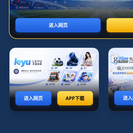
2026世界杯 官方内容聚合
赛事资讯
浏览最新2026世界杯赛事资讯、官方新闻、球队动态与赛况报
道，快速掌握重要比赛信息与热门内容。
实时比分
小组赛统计
官方App下载
内容筛选
按发布时效、阅读热度或编辑精选快速浏览资讯。
最新发布
热门阅读
精选推荐
当前浏览：
最新发布