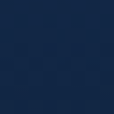
观赛指南
2026-06-27
观赛指南
2026世界杯实时比分查询指南：如何第一
时间获取最快进球提醒
想要摆脱延迟严重的第三方平台，第一时间掌握2026世界杯最
快进球提醒？本文为您详解如何利用官方渠道进行世界杯比分
查询，教您多端同步掌握秒级赛况与实时数据。
查看详情