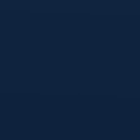
观赛指南
2026-06-25
观赛指南