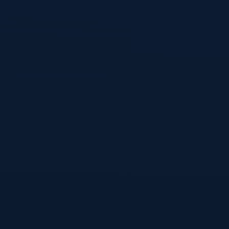
状态、交锋与进球模型
这篇世界杯投注指南不讨论具体下注操作，而是聚焦世界杯数
据分析方法，帮助你用球队状态、交锋记录、进球数据和赛程
信息建立更清晰的比赛理解框架。适合希望提升足球比赛预测
思路、避免数据误读的读者阅读。
查看详情