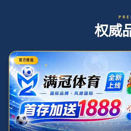
首页
注册入口
实时比分
小组赛统计
App下载
更多
官方注册
App下载