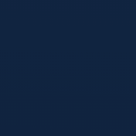
想要在2026美加墨世界杯期间获取零延迟的进球提醒？本文为
您带来官方App的深度使用教程，手把手教您设置个性化推
送、查询小组赛深度数据，并提供安全下载指南。
查看详情