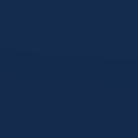
安全与购票指南
2026-06-29
安全与购票指南
2026世界杯官网网址及官方注册入口辨别
指南：认准官方渠道，保障观赛与购票安