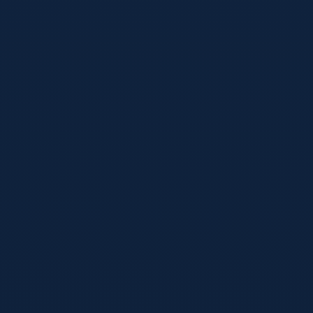
2026世界杯官方志愿者申请指南：如何参
与这场全球足球盛宴？
想亲身参与2026美加墨世界杯吗？本文为您奉上最详尽的官方
志愿者申请指南，从招募条件、福利待遇，到手把手的申请与
面试通关攻略，助你圆梦世界杯！
查看详情