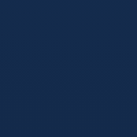
全
面对网络上泛滥的虚假世界杯网站与钓鱼链接，本文教导华语
球迷如何通过域名特征、安全标志等手段精准识别真正的
“2026世界杯官网网址”与官方注册入口，防范资金与隐私风
险。
查看详情