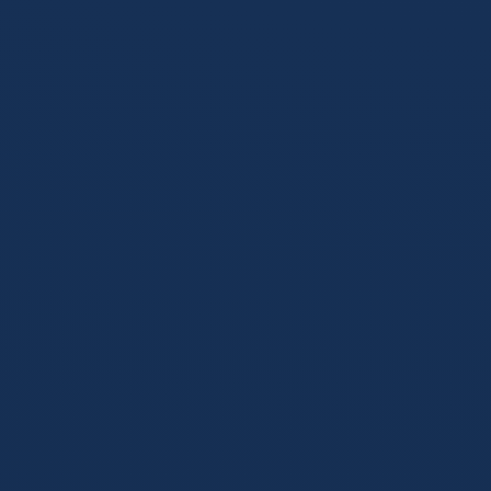
近冠军标准。
查看详情