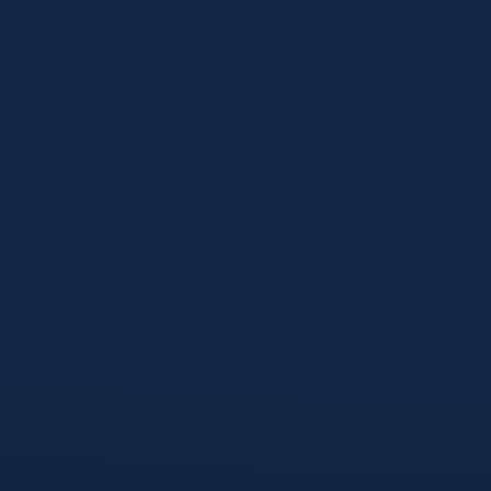
体育
2026-05-14 07:42:02
别只看比分：用“2026世界杯实时比分最
新”读懂比赛背后的胜负逻辑
实时比分不只是跳动的数字，更是理解比赛走势的入口。学会
看射门、控球率、xG 等数据，你会发现，强队为什么稳，黑
马为什么敢打，胜负又为什么常常在细节里转向。
林知远
90