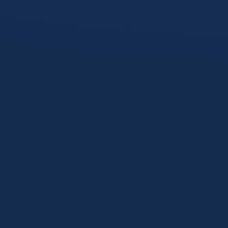
体育
2026-05-18 07:43:54
2026世界杯小组赛美国分析：主场期待、
媒体分歧与舆论压力下的真正考验
作为东道主，美国队的小组赛从来不只是90分钟的比赛，更是
信心、商业热度与舆论情绪的同场较量。球迷的期待正在升
温，而国际媒体的分歧，也让这支球队的每一步都被放大审
视。
林岚
97
阅读全文