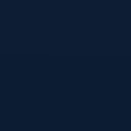
与赛程分配的隐藏逻辑
2026-05-19 07:48:11
体育
3
2026世界杯小组赛美国分析：主场期待、媒体分歧
与舆论压力下的真正考验
2026-05-18 07:43:54
体育
4
2026世界杯小组赛墨西哥结果：从球迷欢呼到沉
默，三场比赛照见一支球队的期待与现实
2026-05-17 07:37:45
体育
5
2026世界杯实时比分靠谱吗？别让“快”迷惑你，看
懂赔率才是真关键
2026-05-16 07:47:31
体育