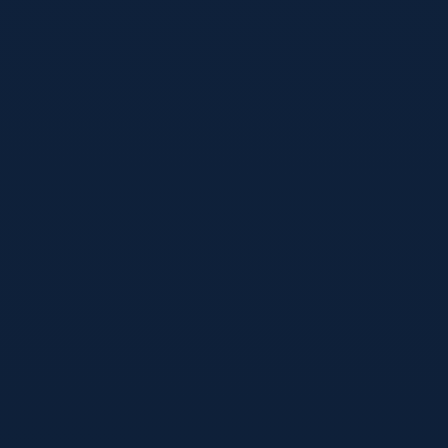
体育
2026-05-11 07:29:48
2026世界杯预测门票：哪些场次最难抢，
普通球迷怎样少踩坑？