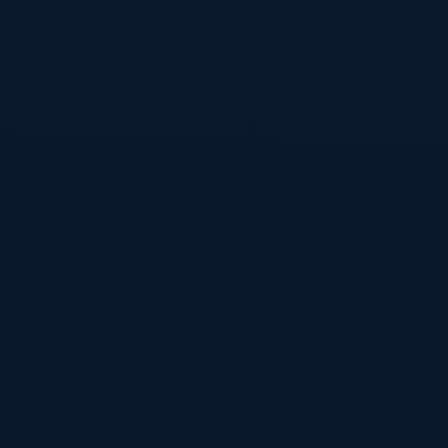
cns-jingcaiplatform.com