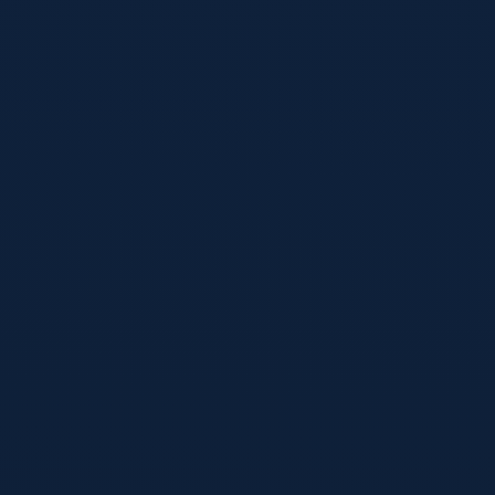
若您已经通过本页了解了各组积分榜和晋级形势，下一步建议
结合实时比分查看正在进行或即将开始的比赛，再通过赛事资
讯了解更多背景动态。这样可以更系统地掌握2026世界杯小组
赛的整体走势。
前往实时比分
浏览赛事资讯
获取官方App
2026世界杯官方认证中文平台，提供官方注册入口、实时比分
查询、小组赛数据统计与官方App下载服务。
运营主体：2026世界杯(中国)官方运营中心