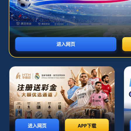
2026世界杯小组赛数据中心
小组赛统计一站掌握
积分榜、进球数据
与晋级形势清晰可查
本页聚焦2026世界杯小组赛统计核心信息，帮助您快速查看各
组积分榜、球队攻防表现、净胜球对比、出线竞争趋势与关键
排名变化。无论您关注今日赛程联动，还是希望从数据维度理
解比赛走向，都能在这里获得清晰、结构化的参考。
查看实时比分
下载官方App
积分
按小组快速查看胜平负、积分与排名变化。
净胜球
对比球队进失球表现，辅助判断竞争态势。
晋级形势
聚焦关键轮次，理解出线区与追赶区压力。