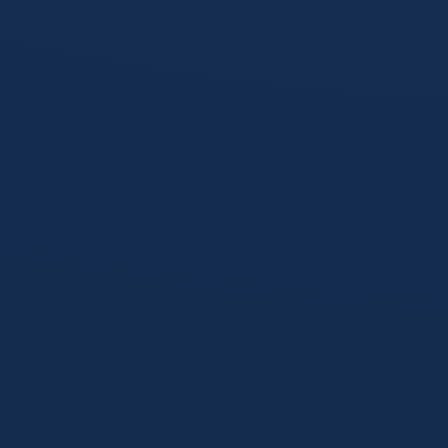
出线竞争强度
中高
头名优势明显，第二出线位仍存变数。
E组
榜首 8分
头名稳定度
较高
出线竞争强度
中高
积分犬牙交错，同分概率较高。
F组
榜首 10分
头名稳定度
较高
出线竞争强度
中高
防守型球队表现突出，失球控制优秀。
G组