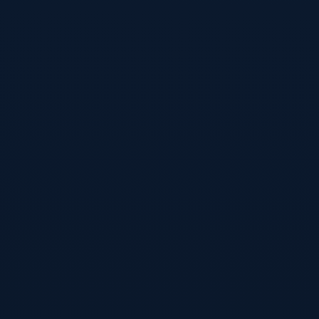
官方首页
赛事资讯
实时比分
数据统计