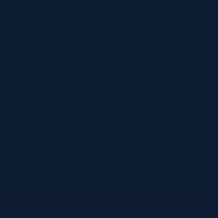
zh-entry-wc2026.com