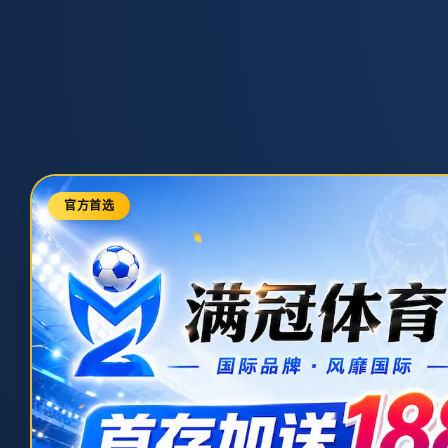
首页
注册入口
实时比分
小组赛统计
App下载
更多
官方注册
App下载