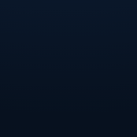
析
2
赛制规则
1
体育深度解析
2
攻略
3
报道、分析与更新内容。