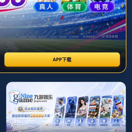
获取重点信息与更新。