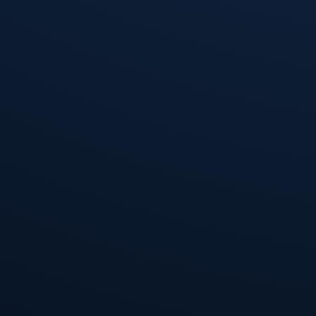
票务指南
2026-06-08 13:27:23
2026世界杯官方门票申请注册指南：手
准备前往美加墨现场感受2026世界杯的激情吗？本文为您带
2026世界杯官方平台编辑
101
阅读全文
本分类最新更新
快速查看近期发布内容
1
2026世界杯官方门票申请注册指南：手把手教你如
2026-06-08 13:27:23
票务指南