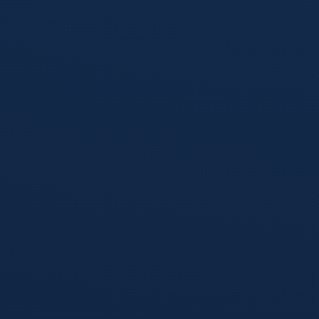
2026世界杯积分榜美国高清直播：每天排名怎么
变、哪家直播最稳一篇看懂
2026-05-09 09:28:05
体育资讯
浏览更多分类
发现更多赛事资讯专题
足球评论
1
世界杯分析
1
安全与购票指南
1
观赛指南
5
赛事分
析
2
赛制规则
1
体育深度解析
2
攻略
3
2026世界杯官方平台
持续关注赛事资讯与动态
通过分类浏览方式，您可以更高效地查找与 体育资讯 相关的
报道、分析与更新内容。
查看赛事资讯
实时比分
小组赛统计