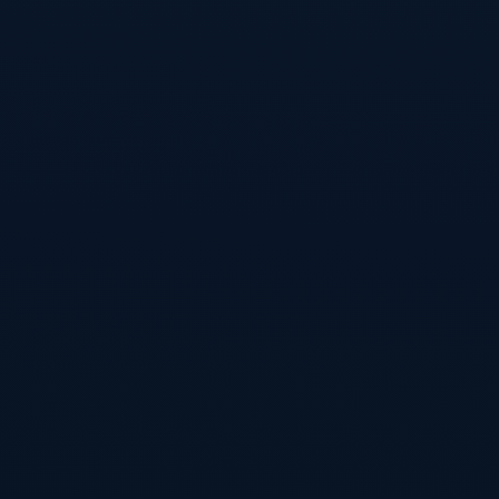
© 2026 2026世界杯官方平台. 保留所有权利。
官方首页
赛事资讯
实时比分
数据统计