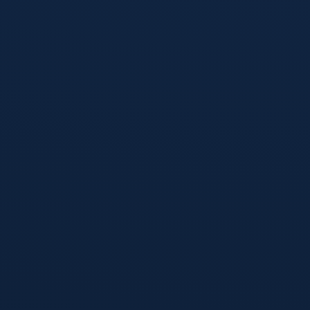
微信
微博
抖音
站点导航
首页
注册入口
实时比分
小组赛统计
App下载
赛事资讯
快捷入口
立即官方注册
下载官方App
合作伙伴
cn-sportsapp.com