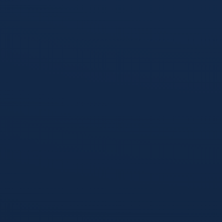
三国联合举办：2026世界杯如何重塑北美体育与商
业版图？
2026-06-13 13:32:10
体育商业
浏览更多分类
发现更多赛事资讯专题
足球评论
1
世界杯分析
1
安全与购票指南
1
观赛指南
5
赛事分
析
2
赛制规则
1
体育深度解析
2
攻略
3
2026世界杯官方平台
持续关注赛事资讯与动态
通过分类浏览方式，您可以更高效地查找与 体育商业 相关的
报道、分析与更新内容。
查看赛事资讯
实时比分
小组赛统计