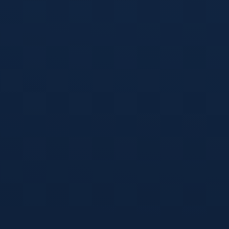
服务时间：周一至周日 00:00-24:00
微信
微博
抖音
站点导航
首页
注册入口
实时比分
小组赛统计
App下载
赛事资讯
快捷入口
立即官方注册
下载官方App
合作伙伴
cn-sportsapp.com