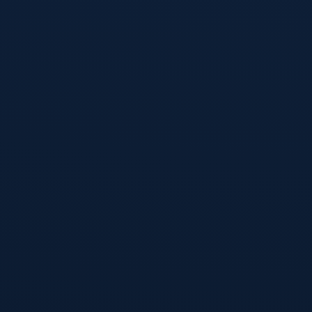
zh-entry-wc2026.com