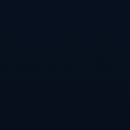
升级版全攻全守亮剑世界杯
对强悍身体对抗，橙衣军团誓要在扩军后的世界杯赛场上打破无