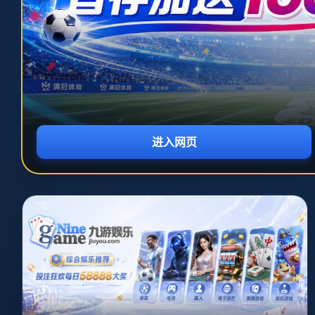
2026世界杯 · 资讯分类
国际足球
浏览 国际足球 相关的最新文章、赛事动态与专题内容，快速
已收录 3 篇内容
分类文章列表
按时间与内容整理，便于快速浏览本分类下的文章更新。