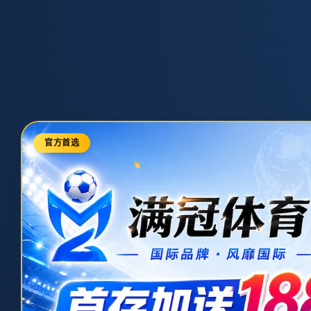
首页
注册入口
实时比分
小组赛统计
App下载
更多
官方注册
App下载