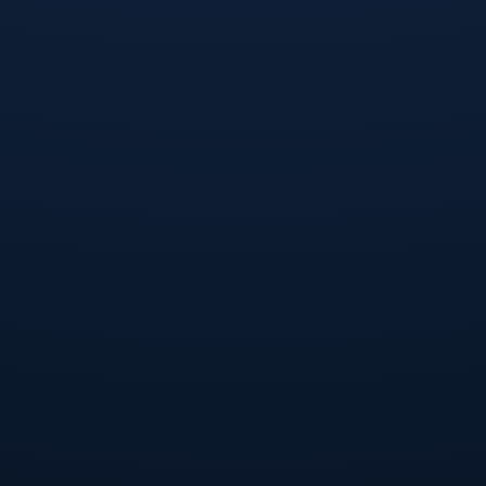
淘汰赛，夺冠赔率应声下调
拉伤，预计伤缺至少两周。这一突发状况不仅令高卢雄鸡痛失进